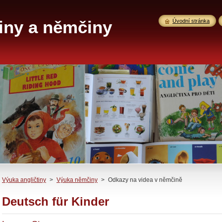
iny a němčiny
Úvodní stránka
Výuka angličtiny
>
Výuka němčiny
>
Odkazy na videa v němčině
Deutsch für Kinder